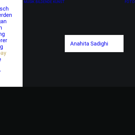
MUSIK
BILDENDE KUNST
FOTO
tsch
erden
gan
h
ng
rer
Anahita Sadighi
ng
bay
e
r