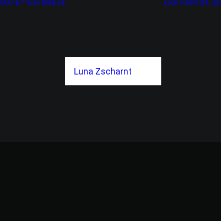
GRAFIE/THEATERREGIE
AGENTURPROFIL
NE
Luna Zscharnt