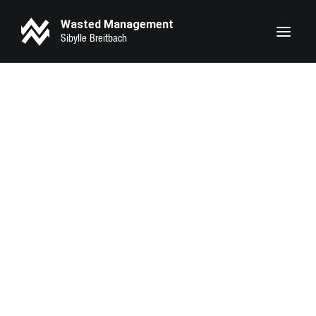
Wasted Management
Heike Makatsch
Lary Sirah Herden
Pheline Roggan
Seyneb Saleh
Marie Bloching
Kathrin Angerer
Kotbong Yang
Zeynep Bozbay
Serena Oexle
Eva Marlen Hirschburger
Lilith Krause
Anahita Sadighi
Luna Zscharnt