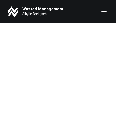
Wasted Management
Heike Makatsch
Lary Sirah Herden
Pheline Roggan
Seyneb Saleh
Marie Bloching
Kathrin Angerer
Kotbong Yang
Zeynep Bozbay
Serena Oexle
Eva Marlen Hirschburger
Lilith Krause
Anahita Sadighi
Luna Zscharnt