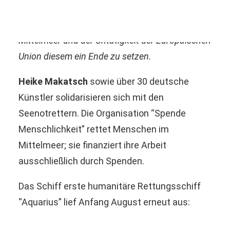
BürgerInnen und Bürgern im Mai 2015
gegründet – in Reaktion auf das Sterben im
Mittelmeer und der Untätigkeit der Europäischen
Union diesem ein Ende zu setzen.
Heike Makatsch
sowie über 30 deutsche
Künstler solidarisieren sich mit den
Seenotrettern. Die Organisation “Spende
Menschlichkeit” rettet Menschen im
Mittelmeer; sie finanziert ihre Arbeit
ausschließlich durch
Spenden
.
Das Schiff erste humanitäre Rettungsschiff
“Aquarius” lief Anfang August erneut aus: