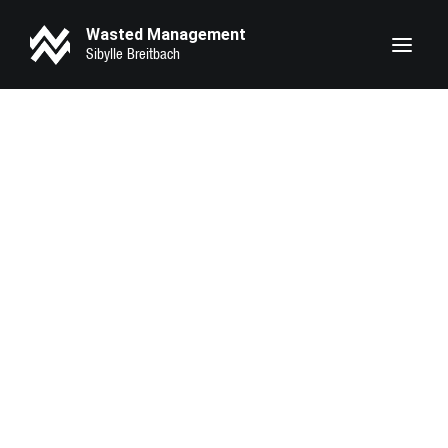
Wasted Management
Heike Makatsch
Lary Sirah Herden
Pheline Roggan
Seyneb Saleh
Marie Bloching
Kathrin Angerer
Kotbong Yang
Zeynep Bozbay
Serena Oexle
Eva Marlen Hirschburger
Lilith Krause
Anahita Sadighi