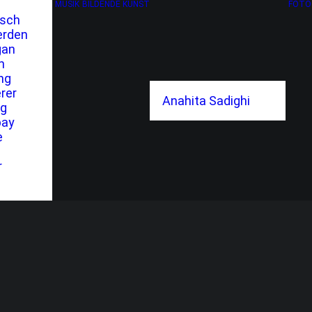
MUSIK
BILDENDE KUNST
FOTO
tsch
erden
gan
h
ng
rer
Anahita Sadighi
ng
bay
e
r