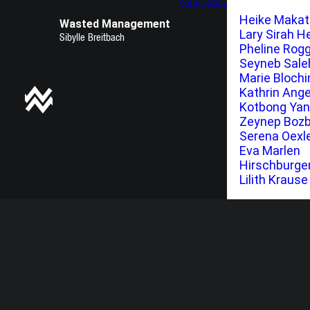
SCHAUSPIEL
Heike Maka
Wasted Management
Lary Sirah H
Pheline Rog
Seyneb Sale
Marie Blochi
Kathrin Ange
Kotbong Ya
Zeynep Boz
Serena Oexl
Eva Marlen
Hirschburge
Lilith Krause