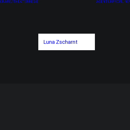
GRAFIE/THEATERREGIE
AGENTURPROFIL
NE
Luna Zscharnt