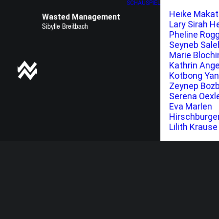
SCHAUSPIEL
Heike Maka
Wasted Management
Lary Sirah H
Pheline Rog
Seyneb Sale
Marie Blochi
Kathrin Ange
Kotbong Ya
Zeynep Boz
Serena Oexl
Eva Marlen
Hirschburge
Lilith Krause