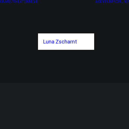
GRAFIE/THEATERREGIE
AGENTURPROFIL
NE
Luna Zscharnt