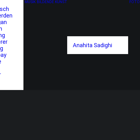
MUSIK
BILDENDE KUNST
FOTO
tsch
erden
gan
h
ng
rer
Anahita Sadighi
ng
bay
e
r