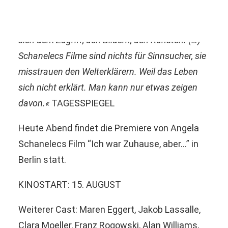
manchmal leuchtet, mitten im Alltag, wie es
komisch wird und banal. Und doch entzieht es
sich dem Zugriff, den Bildern, den Künsten. (…)
Schanelecs Filme sind nichts für Sinnsucher, sie
misstrauen den Welterklärern. Weil das Leben
sich nicht erklärt. Man kann nur etwas zeigen
davon.«
TAGESSPIEGEL
Heute Abend findet die Premiere von Angela
Schanelecs Film “Ich war Zuhause, aber…” in
Berlin statt.
KINOSTART: 15. AUGUST
Weiterer Cast: Maren Eggert, Jakob Lassalle,
Clara Moeller, Franz Rogowski, Alan Williams,